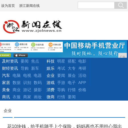
设为首页
浙江新闻在线
广告
及时资讯
要闻
焦点
科技
明星
搭配
电影
财经资讯
导购
新车
娱乐
考试
大专
考研
汽车
电脑
电视
电器
企业
要闻
展会
活动
家居
数据
识别
数码
游戏
手游
电子
APP
美食
商业
游记
摄影
消费
导购
行情
价格
商讯
衣服
商家
画妆
微商
行情
要闻
企业
花10块钱，给手机随手上个保险，妈妈再也不用担心我出