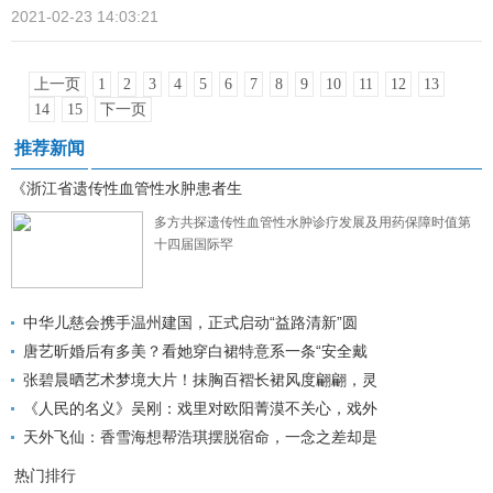
2021-02-23 14:03:21
上一页
1
2
3
4
5
6
7
8
9
10
11
12
13
14
15
下一页
推荐新闻
《浙江省遗传性血管性水肿患者生
多方共探遗传性血管性水肿诊疗发展及用药保障时值第
十四届国际罕
中华儿慈会携手温州建国，正式启动“益路清新”圆
唐艺昕婚后有多美？看她穿白裙特意系一条“安全戴
张碧晨晒艺术梦境大片！抹胸百褶长裙风度翩翩，灵
《人民的名义》吴刚：戏里对欧阳菁漠不关心，戏外
天外飞仙：香雪海想帮浩琪摆脱宿命，一念之差却是
热门排行