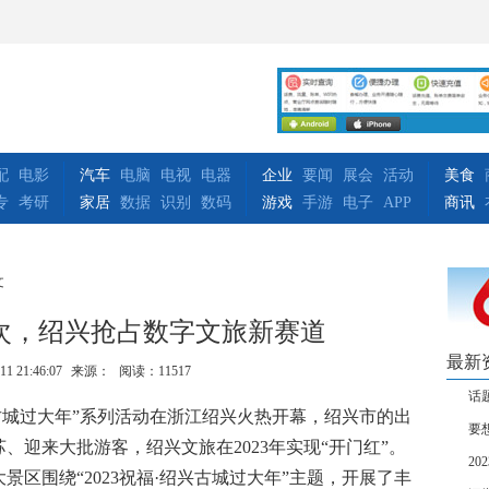
配
电影
汽车
电脑
电视
电器
企业
要闻
展会
活动
美食
专
考研
家居
数据
识别
数码
游戏
手游
电子
APP
商讯
文
万次，绍兴抢占数字文旅新赛道
最新
11 21:46:07
来源：
阅读：11517
话
兴古城过大年”系列活动在浙江绍兴火热开幕，绍兴市的出
要
、迎来大批游客，绍兴文旅在2023年实现“开门红”。
2
区围绕“2023祝福·绍兴古城过大年”主题，开展了丰