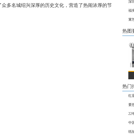
深
了众多名城绍兴深厚的历史文化，营造了热闹浓厚的节
福
篱
热图
热门
红
要
2
中
纸