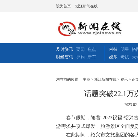
设为首页
浙江新闻在线
及时资讯
要闻
焦点
科技
明星
搭
财经资讯
导购
新车
娱乐
考试
大
您当前的位置 ：
主页
>
浙江新闻在线
>
资讯
> 正
话题突破22.1
2023-02-
春节假期，随着“2023祝福·绍
游需求井喷式爆发，旅游景区全面复苏
在此期间，绍兴市文旅集团的各大景