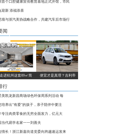
圳首个口腔健康宣传教育基地正式开馆，市民
兔迎新 添福添喜
笆墙与浙汽美协战略合作，共建汽车后市场行
要闻
走进杭州这套89㎡简
便宜才是真理？吉利帝
排行
星美凯龙新昌商场绿色环保周系列活动 每
想培养出“有爱”的孩子，亲子陪伴中要注
2年专注肉类零食的无穷全面发力，亿元大
国当代易学名家一一刘善夫
短情长！浙江新嘉街道党委向跨越速运发来