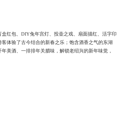
盒红包、DIY兔年宫灯、投壶之戏、扇面描红、活字印
游客体验了古今结合的新春之乐；饱含酒香之气的东湖
开年美酒、一排排年关腊味，解锁老绍兴的新年味觉，