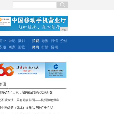
广告
商业
游记
摄影
消费
导购
行情
价格
衣服
商家
画妆
微商
行情
要闻
资讯
题突破22.1万次，绍兴抢占数字文旅新赛
想不被淘汰，只有跑在前面——杭州惊物供应
023中国嵊泗（无锡）文旅品牌推广季在锡