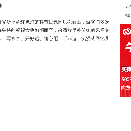
味
大
福
目光所至的红色灯笼将节日氛围烘托而出，游客们依次
兴独特的祝福大典如期而至；徐渭故里将传统的风俗文
籍、写福字、开好运、随心配、听非遗，沉浸式回忆儿