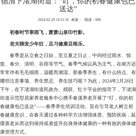
德清下渚湖街道：“叮，你的初春健康包已
送达”
2024-02-29 14:51:10
来源：
阅读：600
初春时节寒雨飞，萧萧山泉印竹影。
老夫聊发少年狂，且习健康且唯乐。
春季是从立春之日始，至立夏之日止，中间经过雨水、惊
蛰、春分、清明、谷雨等节气。春季气候以风为主气，在南方还
常常伴有毛毛细雨，温暖而潮湿。那春季养生，有什么特点、有
哪些注意事项、养生禁忌、养生技巧呢？为此，2024年2月28日
下午，在下渚湖街道民政办、残联、红十字会的指导下，下渚湖
街道示范型居家养老服务中心携手春溪养老开展了“叮，你的初
春健康包已送达”——春季养生培训活动。旨在引导老人树立初
春健康意识，在春天通过各种科学方法增强体质、预防疾病，延
缓衰老从而达到保持或者提升自身身体健康的一种有效的身体健
康管理方式。