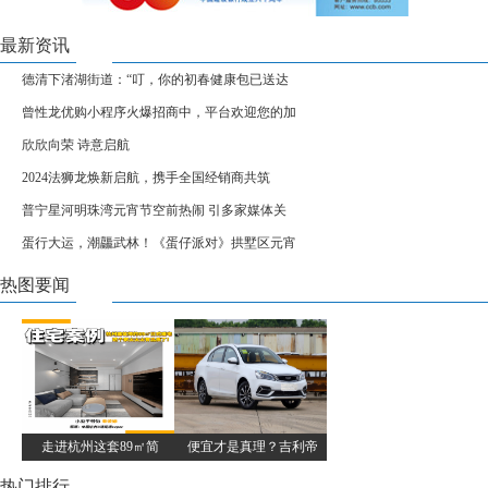
最新资讯
德清下渚湖街道：“叮，你的初春健康包已送达
曾性龙优购小程序火爆招商中，平台欢迎您的加
欣欣向荣 诗意启航
2024法狮龙焕新启航，携手全国经销商共筑
普宁星河明珠湾元宵节空前热闹 引多家媒体关
蛋行大运，潮龘武林！《蛋仔派对》拱墅区元宵
热图要闻
走进杭州这套89㎡简
便宜才是真理？吉利帝
热门排行