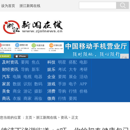
设为首页
浙江新闻在线
广告
及时资讯
要闻
焦点
科技
明星
搭配
电影
财经资讯
导购
新车
娱乐
考试
大专
考研
汽车
电脑
电视
电器
企业
要闻
展会
活动
家居
数据
识别
数码
游戏
手游
电子
APP
美食
商业
游记
摄影
消费
导购
行情
价格
商讯
衣服
商家
画妆
微商
行情
要闻
您当前的位置 ：
主页
>
浙江新闻在线
>
资讯
> 正文