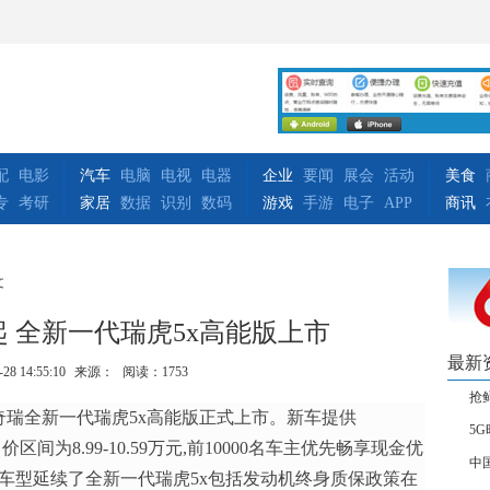
配
电影
汽车
电脑
电视
电器
企业
要闻
展会
活动
美食
专
考研
家居
数据
识别
数码
游戏
手游
电子
APP
商讯
文
元起 全新一代瑞虎5x高能版上市
最新
-28 14:55:10
来源：
阅读：1753
抢
,奇瑞全新一代瑞虎5x高能版正式上市。新车提供
5
价区间为8.99-10.59万元,前10000名车主优先畅享现金优
中
高能版车型延续了全新一代瑞虎5x包括发动机终身质保政策在