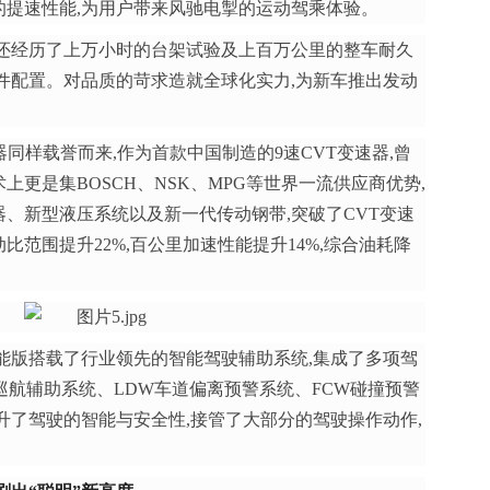
的提速性能,为用户带来风驰电掣的运动驾乘体验。
前还经历了上万小时的台架试验及上百万公里的整车耐久
件配置。对品质的苛求造就全球化实力,为新车推出发动
同样载誉而来,作为首款中国制造的9速CVT变速器,曾
更是集BOSCH、NSK、MPG等世界一流供应商优势,
、新型液压系统以及新一代传动钢带,突破了CVT变速
范围提升22%,百公里加速性能提升14%,综合油耗降
高能版搭载了行业领先的智能驾驶辅助系统,集成了多项驾
巡航辅助系统、LDW车道偏离预警系统、FCW碰撞预警
升了驾驶的智能与安全性,接管了大部分的驾驶操作动作,