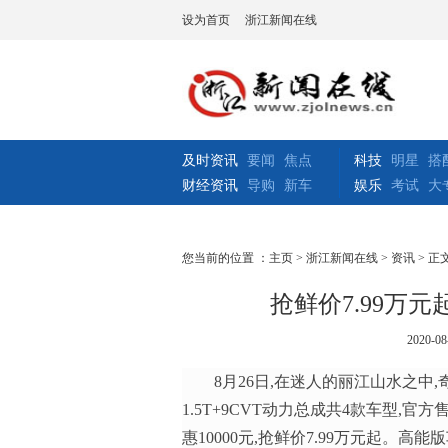
设为首页
浙江新闻在线
及时资讯
要闻
焦点
科技
明星
搭
财经资讯
导购
新车
娱乐
考试
大
您当前的位置 ：
主页
>
浙江新闻在线
>
资讯
> 正
抢鲜价7.99万
2020-08
8月26日,在迷人的丽江山水之中
1.5T+9CVT动力总成共4款车型,官方售
惠10000元,抢鲜价7.99万元起。