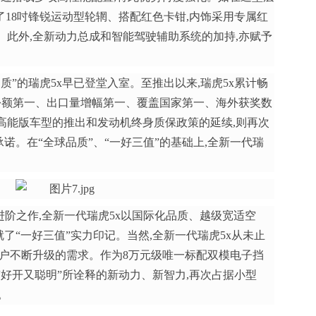
级了18吋锋锐运动型轮辋、搭配红色卡钳,内饰采用专属红
。此外,全新动力总成和智能驾驶辅助系统的加持,亦赋予
质”的瑞虎5x早已登堂入室。至推出以来,瑞虎5x累计畅
口份额第一、出口量增幅第一、覆盖国家第一、海外获奖数
高能版车型的推出和发动机终身质保政策的延续,则再次
诺。在“全球品质”、“一好三值”的基础上,全新一代瑞
进阶之作,全新一代瑞虎5x以国际化品质、越级宽适空
了“一好三值”实力印记。当然,全新一代瑞虎5x从未止
用户不断升级的需求。作为8万元级唯一标配双模电子挡
“好开又聪明”所诠释的新动力、新智力,再次占据小型
。