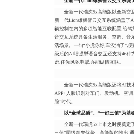
全新一代Lion雄狮智云交互系统
全新一代瑞虎5x高能版以全新交互
新一代Lion雄狮智云交互系统涵盖了
辆控制在内的多项智能互联配置,给驾
音交互系统具备生活服务、空调、音乐
活场景。一句“小虎你好,车没油了”,
级后的AI增强型语音交互还支持46种
虑,任你风驰电掣,亦能纵情互联。
全新一代瑞虎5x高能版还将AI技
APP+人脸识别对车门、发动机、空
脸”时代。
以
“全球品质”、“一好三值”
为基
全新一代瑞虎5x上市之时便奠定
三值”同级领先优势。高能版的推出,