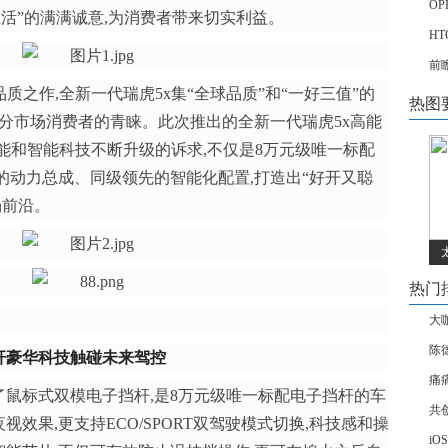
OP
生活”的满满诚意,为消费者带来切实利益。
HT
前
质之作,全新一代瑞虎5x集“全球品质”和“一好三值”的
热图
细分市场消费者的青睐。此次推出的全新一代瑞虎5x高能
性能和智能科技不断升级的诉求,不仅是8万元级唯一标配
的动力总成、同级领先的智能化配置,打造出“好开又聪
场前沿。
热门
大
陈
杆
豪华科技触碰未来驾控
痛
了鼠标式双模电子挡杆,是8万元级唯一标配电子挡杆的车
共
效果,更支持ECO/SPORT双驾驶模式切换,科技感和操
iO