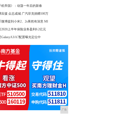
手机帝国》：动荡一年后的新春
球应援 众志成城 广汽菲克捐赠100万
军微博提到小米2、2s果然有深意 MI
安2020上半年保险业务盈利6.2亿元
GalaxyA3/A7配置曝光定位中
广告