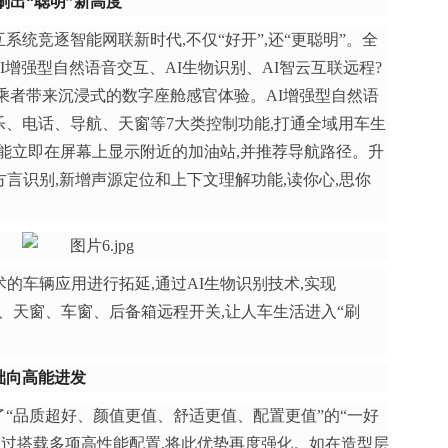
刷出
“聪明”
新高度
系统竞逐智能网联新时代,不仅“好开”,还“更聪明”。全
AI增强型自然语音交互、AI生物识别、AI智云互联远程?
乘者带来沉浸式的数字座舱感官体验。AI增强型自然语
、电话、导航、天窗等7大类控制功能,打通全域用车生
便能立即在屏幕上显示附近的加油站,并推荐导航路径。升
方言识别,新增声源定位和上下文理解功能,读你心,思你
术的车辆应用进行拓延,通过AI生物识别技术,实现
调、天窗、车窗、后备箱远程开关,让人车生活进入“刷
础向高能进发
了“品质超好、颜值更值、舒适更值、配置更值”的“一好
通过搭载多项高性能配置,将此优势再度强化。如在造型层