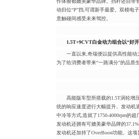
作体验都媲美豪华品牌。挡杆还自带智
动归位“P”挡,可谓新手最爱。双模电
意触碰间感受未来驾控。
1.5T+9CVT
白金动力
组合
以“好
一直以来,奇瑞便以提供高性能动
为了给消费者带来“一路满分”的品质生
高能版车型所搭载的1.5T涡轮
统的响应速度进行大幅提升。发动机
中冷等方式,造就了1750-4000rpm的
发动机还拥有可媲美豪华品牌的37.1
发动机还加持了OverBoost功能。