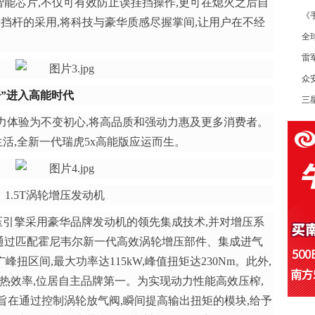
能芯片,不仅可有效防止误挂挡操作,更可在熄火之后自
《
子挡杆的采用,将科技与豪华质感尽握掌间,让用户在不经
全
雷
众
开”进入高能时代
三星
力体验为不变初心,将高品质和强动力惠及更多消费者。
活,全新一代瑞虎5x高能版应运而生。
1.5T涡轮增压发动机
增压引擎采用豪华品牌发动机的领先集成技术,并对增压系
通过匹配霍尼韦尔新一代高效涡轮增压部件、集成进气
超广峰扭区间,最大功率达115kW,峰值扭矩达230Nm。此外,
%热效率,位居自主品牌第一。为实现动力性能高效压榨,
这项旨在通过控制涡轮放气阀,瞬间提高输出扭矩的模块,给予