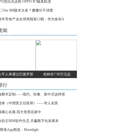
PO也玩无边框 OPPO R7爆真机清
C One M8版本太多？傻傻分不清楚
瞻半导体产业全球周报第13期：华为发布A
要闻
太平人寿通过巴塞罗那
抢鲜价7.99万元起
排行
咖整木定制——现代、轻奢、新中式这样搭
德来（中西医主任医师）——华人名医
痛痛心在痛 四大危害在家中
创自主BIM软件生态 共赢数字化发展未
S限免App精选：Moonlight