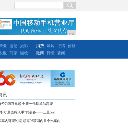
广告
商业
游记
摄影
消费
导购
行情
价格
衣服
商家
画妆
微商
行情
要闻
资讯
鲜价7.99万元起 全新一代瑞虎5x高能
G时代“最值得入手”的装备——三星Gal
国车内环境论坛 领克06获国内首个汽车内