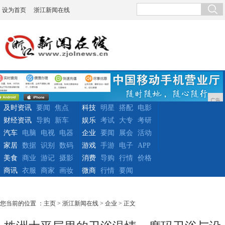
设为首页
浙江新闻在线
广告
及时资讯
要闻
焦点
科技
明星
搭配
电影
财经资讯
导购
新车
娱乐
考试
大专
考研
汽车
电脑
电视
电器
企业
要闻
展会
活动
家居
数据
识别
数码
游戏
手游
电子
APP
美食
商业
游记
摄影
消费
导购
行情
价格
商讯
衣服
商家
画妆
微商
行情
要闻
您当前的位置 ：
主页
>
浙江新闻在线
>
企业
> 正文