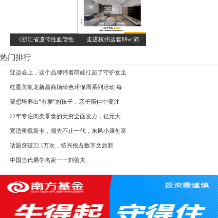
《浙江省遗传性血管性
走进杭州这套89㎡简
热门排行
亚运会上，这个品牌带着萌娃扛起了守护女足
红星美凯龙新昌商场绿色环保周系列活动 每
要想培养出“有爱”的孩子，亲子陪伴中要注
22年专注肉类零食的无穷全面发力，亿元大
宽适重载新卡，领先不止一代，东风小康创富
话题突破22.1万次，绍兴抢占数字文旅新
中国当代易学名家一一刘善夫