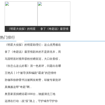
《明星大侦探》的明星
拿了《奇葩说》最苦情
热门排行
《明星大侦探》的明星助理们：这么优秀都在
拿了《奇葩说》最苦情剧本的不是薛兆丰，而
马国明首封视帝获粉丝赠皇冠，大口吹香槟，
《你怎么这么好看》清一色差评，问题出在哪
王艳兵丨1个被导演和编剧“霸凌”的悲情特
孙俪和徐静蕾书法被网友称赞，却被专家批评
真佩服这帮“奇葩”啊...
奥普家居捐赠浴霸1000台，驰援湖北三地
远洲在行动：战“疫”路上，守护城市守护你