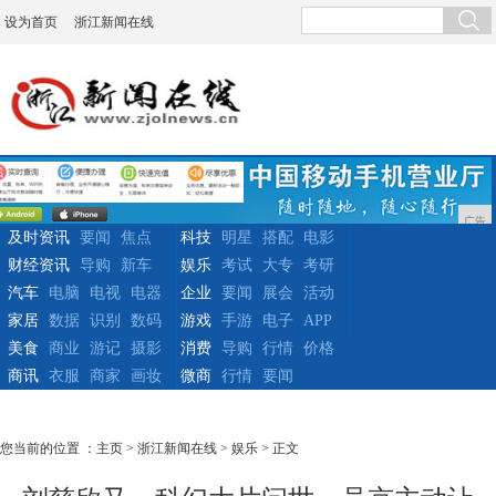
设为首页
浙江新闻在线
广告
及时资讯
要闻
焦点
科技
明星
搭配
电影
财经资讯
导购
新车
娱乐
考试
大专
考研
汽车
电脑
电视
电器
企业
要闻
展会
活动
家居
数据
识别
数码
游戏
手游
电子
APP
美食
商业
游记
摄影
消费
导购
行情
价格
商讯
衣服
商家
画妆
微商
行情
要闻
您当前的位置 ：
主页
>
浙江新闻在线
>
娱乐
> 正文