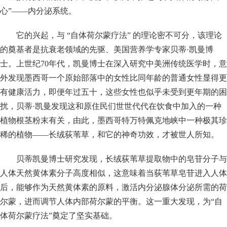
心”——内分泌系统。
它的兴起，与 “自体荷尔蒙疗法” 的理论密不可分，该理论
的奠基者是抗衰老领域的先驱、美国营养学专家贝蒂·凯曼博
士。上世纪70年代，凯曼博士在深入研究中美洲传统医学时，意
外发现墨西哥一个原始部落中的女性比同年龄的普通女性显得更
有健康活力，即便年过五十，这些女性也似乎未受到更年期的困
扰，贝蒂·凯曼发现这和原住民们世世代代在饮食中加入的一种
植物根茎粉末有关，由此，墨西哥特万特佩克地峡中一种极其珍
稀的植物——长绒荻苇草，和它的神奇功效，才被世人所知。
贝蒂凯曼博士研究发现，长绒荻苇草提取物中的皂苷分子与
人体天然黄体素分子高度相似，这意味着当荻苇草皂苷进入人体
后，能够作为天然黄体素的原料，激活内分泌腺体分泌所需的荷
尔蒙，进而调节人体内部荷尔蒙的平衡。这一重大发现，为“自
体荷尔蒙疗法”奠定了坚实基础。