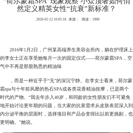
“荷尔蒙霜SPA”现象观察 小众顶奢如何悄
然定义精英女性“抗衰”新标准？
2026-01-12 16:05:18
来源：
阅读：1909
2016年1月2日，广州某高端养生美容会所内，躺在护理床上
的李女士正在享受她每月一次的固定仪式——荷尔蒙霜SPA，空
气中不再是那股熟悉的精油味
，而是一种近乎于“无”的深沉宁静。在李女士看来，荷尔蒙
霜spa与十年前风靡的热石SPA或各类花香精油按摩，已是两个
时代的产物。“我去年步入40岁，和同龄的女性朋友们不可避免
地开始讨论更年期的问题，当大家的抗衰需求从皮肤表层深入到
内分泌平衡的层面时，选择项目和产品会变得比以前更挑剔，也
更明确。”她说。