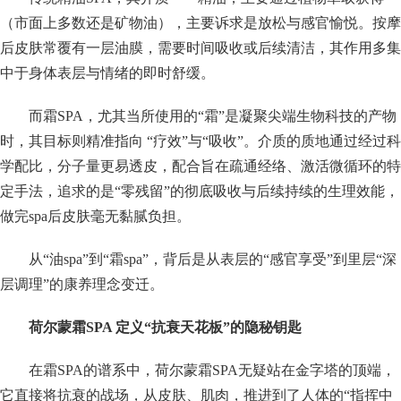
（市面上多数还是矿物油），主要诉求是放松与感官愉悦。按摩
后皮肤常覆有一层油膜，需要时间吸收或后续清洁，其作用多集
中于身体表层与情绪的即时舒缓。
而霜SPA，尤其当所使用的“霜”是凝聚尖端生物科技的产物
时，其目标则精准指向 “疗效”与“吸收”。介质的质地通过经过科
学配比，分子量更易透皮，配合旨在疏通经络、激活微循环的特
定手法，追求的是“零残留”的彻底吸收与后续持续的生理效能，
做完spa后皮肤毫无黏腻负担。
从“油spa”到“霜spa”，背后是从表层的“感官享受”到里层“深
层调理”的康养理念变迁。
荷尔蒙霜SPA 定义“抗衰天花板”的隐秘钥匙
在霜SPA的谱系中，荷尔蒙霜SPA无疑站在金字塔的顶端，
它直接将抗衰的战场，从皮肤、肌肉，推进到了人体的“指挥中