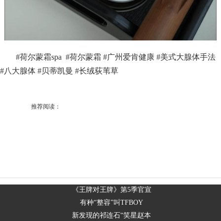
#荷尔蒙霜spa #荷尔蒙霜 #广州爱肯健康 #美式大腺体手法
#八大腺体 #贝蒂凯曼 #长绒荻苇草
推荐阅读：
《王牌对王牌》第5季官宣
有种“整容”叫TFBOY
新发现的祁连石“笑星赵本