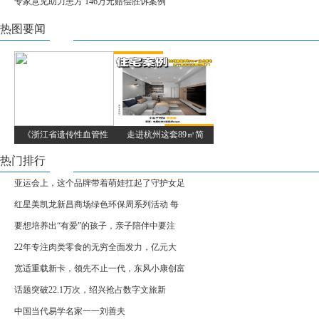
专家意见助力患方 146万元赔偿胜诉案例
热图要闻
《浙江省遗传性血管性
走进杭州这套89㎡简
热门排行
亚运会上，这个品牌带着萌娃扛起了守护女足
红星美凯龙新昌商场绿色环保周系列活动 每
要想培养出“有爱”的孩子，亲子陪伴中要注
22年专注肉类零食的无穷全面发力，亿元大
宽适重载新卡，领先不止一代，东风小康创富
话题突破22.1万次，绍兴抢占数字文旅新
中国当代易学名家一一刘善夫