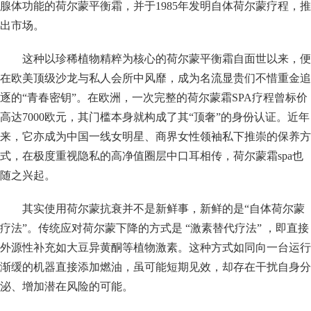
腺体功能的荷尔蒙平衡霜，并于1985年发明自体荷尔蒙疗程，推
出市场。
这种以珍稀植物精粹为核心的荷尔蒙平衡霜自面世以来，便
在欧美顶级沙龙与私人会所中风靡，成为名流显贵们不惜重金追
逐的“青春密钥”。在欧洲，一次完整的荷尔蒙霜SPA疗程曾标价
高达7000欧元，其门槛本身就构成了其“顶奢”的身份认证。近年
来，它亦成为中国一线女明星、商界女性领袖私下推崇的保养方
式，在极度重视隐私的高净值圈层中口耳相传，荷尔蒙霜spa也
随之兴起。
其实使用荷尔蒙抗衰并不是新鲜事，新鲜的是“自体荷尔蒙
疗法”。传统应对荷尔蒙下降的方式是 “激素替代疗法” ，即直接
外源性补充如大豆异黄酮等植物激素。这种方式如同向一台运行
渐缓的机器直接添加燃油，虽可能短期见效，却存在干扰自身分
泌、增加潜在风险的可能。