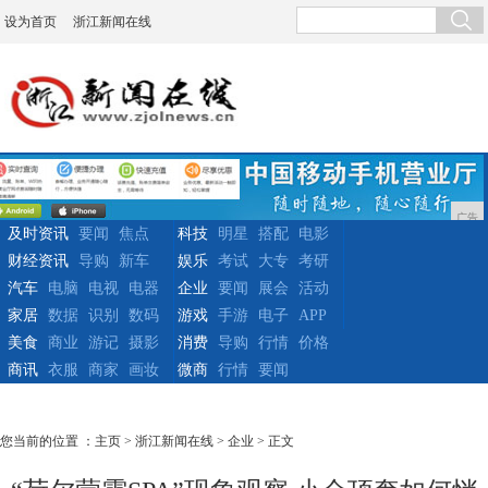
设为首页
浙江新闻在线
广告
及时资讯
要闻
焦点
科技
明星
搭配
电影
财经资讯
导购
新车
娱乐
考试
大专
考研
汽车
电脑
电视
电器
企业
要闻
展会
活动
家居
数据
识别
数码
游戏
手游
电子
APP
美食
商业
游记
摄影
消费
导购
行情
价格
商讯
衣服
商家
画妆
微商
行情
要闻
您当前的位置 ：
主页
>
浙江新闻在线
>
企业
> 正文