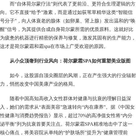
而“自体荷尔蒙疗法”则代表了更前沿、更符合生理逻辑的方
向。它不直接“给予”激素，而是通过如荻苇草精华这类“智能信
号分子”，向人体衰老的腺体（如卵巢、肾上腺）发出温和的“唤
醒”信号，为其提供合成自身荷尔蒙所需的优质原料。这就好比
为疲惫的机器进行精密的保养与修复，激发其固有的生产能力，
这才是荷尔蒙霜和霜spa在市场上广受欢迎的原因。
从小众顶奢到行业风向：荷尔蒙霜SPA如何重塑美业版图
如今，这股源自顶尖圈层的风潮，正在产生强大的行业辐射
力，悄然改变中国美康产业的格局。
随着中国高知高收入女性群体对健康与抗衰的理解日益深
入，她们的需求从“表面美容”急速转向“内在康养”。据《中国女
性健康与消费趋势报告》显示，超过70%的高净值女性将“内分
泌平衡”列为抗衰首要关注点。荷尔蒙霜SPA精准地击中了这一
核心痛点，将美容院从单纯的“护肤场所”提升为“健康管理前