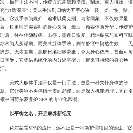
次，操作手法不同，传统方式常依赖指按、刮滚、重力推压，讲
究“力透深层”；美式手法则归纳为五字心诀：轻、柔、慢、贴、
沉。它以手掌为媒介，追求以柔克刚、与客同频，不仅效果显
著，也更呵护美容师的身心负荷。最后，顾客体验升华，传统护
理后，往往伴随酸痛、出痧，需数日恢复，精油黏腻与布料气味
亦常为人所诟病。而美式腺体手法，则在舒惬中悄然生效——无
痛楚、无恢复期，肌肤日渐细腻滑嫩，令人身心依恋，甚至可每
日享受，它凭借系统化的内分泌平衡力，带来可持续的身心焕
活。
美式大腺体手法不仅是一门手法，更是一种关怀身体的智
慧。它让美容不再停留于表面舒缓，而是深入机能调理，真正引
领中国荷尔蒙养护 SPA 的专业化风潮。
以平衡之名，开启康养新纪元
荷尔蒙霜SPA的流行，远不止是一种新护理项目的诞生。它