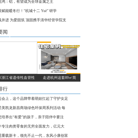
悦鸿：铝，有望成为全球金属之王
技赋能暖冬行！“杭城十二 Yuè” 研学
线并进 为爱固筑 顶固携手清华经管学院支
要闻
《浙江省遗传性血管性
走进杭州这套89㎡简
排行
运会上，这个品牌带着萌娃扛起了守护女足
星美凯龙新昌商场绿色环保周系列活动 每
想培养出“有爱”的孩子，亲子陪伴中要注
2年专注肉类零食的无穷全面发力，亿元大
适重载新卡，领先不止一代，东风小康创富