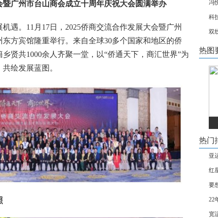
冯
大会暨广州市台山商会成立十周年庆祝大会圆满举办
科
遇。11月17日，2025侨商交流合作发展大会暨广州
双
东方宾馆隆重举行。来自全球30多个国家和地区的侨
热图
乡贤共1000余人齐聚一堂，以“侨通天下，商汇世界”为
，共绘发展蓝图。
热门
亚
红
要
照
2
宽