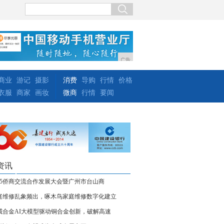
广告
商业
游记
摄影
消费
导购
行情
价格
衣服
商家
画妆
微商
行情
要闻
资讯
025侨商交流合作发展大会暨广州市台山商
庭维修乱象频出，啄木鸟家庭维修数字化建立
威合金AI大模型驱动铜合金创新，破解高速