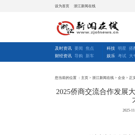
设为首页
浙江新闻在线
及时资讯
要闻
焦点
科技
明星
搭
财经资讯
导购
新车
娱乐
考试
大
您当前的位置 ：
主页
>
浙江新闻在线
>
企业
> 正
2025侨商交流合作发
2025-11