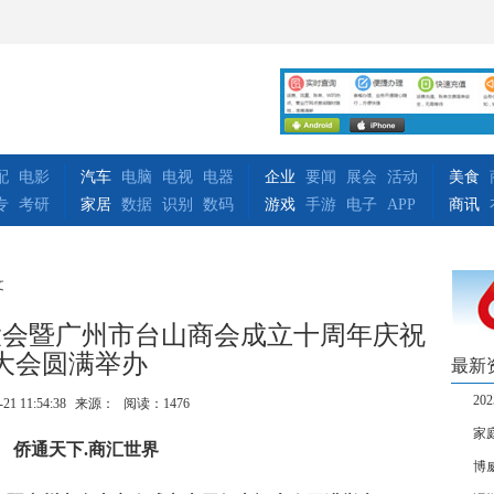
配
电影
汽车
电脑
电视
电器
企业
要闻
展会
活动
美食
专
考研
家居
数据
识别
数码
游戏
手游
电子
APP
商讯
文
展大会暨广州市台山商会成立十周年庆祝
大会圆满举办
最新
2
-21 11:54:38
来源：
阅读：1476
家
侨通天下.商汇世界
博