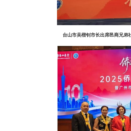
台山市吴楷钊市长出席邑商兄弟