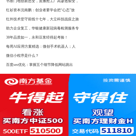
书香门地创新思变，直播抢工厂高渗透裂变，
红衫资本沈南鹏：创业者要学会把“心态”放
红外技术坚守前线十七年，大立科技战疫之旅
助力企业复工，华银健康新冠病毒检测服务专
38年品质如一，永和豆浆经得起考验！
每周AI应用方案精选：微创手术机器人；人
微信小程序是什么？
百度seo优化：掌握五个细节降低网站跳出