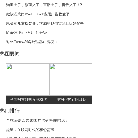
淘宝火了，微商火了，直播火了，抖音火了！2
微软或关闭Win10 UWP应用广告收益平
恩济堂儿童秋梨膏，满满的赵州雪梨止咳好帮手
Mate 30 Pro EMUI 10升级
对比Cortex-M各处理器功能模块
热图要闻
马国明首封视帝获粉丝
有种“整容”叫TFB
热门排行
全球应援 众志成城 广汽菲克捐赠100万
流量，互联网时代的核心需求