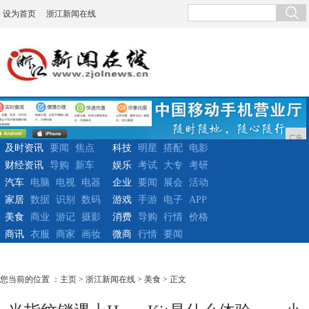
设为首页
浙江新闻在线
广告
及时资讯
要闻
焦点
科技
明星
搭配
电影
财经资讯
导购
新车
娱乐
考试
大专
考研
汽车
电脑
电视
电器
企业
要闻
展会
活动
家居
数据
识别
数码
游戏
手游
电子
APP
美食
商业
游记
摄影
消费
导购
行情
价格
商讯
衣服
商家
画妆
微商
行情
要闻
您当前的位置 ：
主页
>
浙江新闻在线
>
美食
> 正文