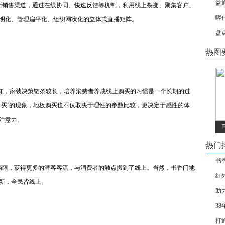
益
销售渠道，通过在线协同、快速反馈等机制，利用线上裂变、聚集客户、
喀
明化、管理扁平化、组织网状化的立体式直播矩阵。
盘
热图
知，家装决策链条较长，培养消费者养成线上购买的习惯是一个长期的过
下买”的现象，地板购买也不仅取决于理性的参数比较，更决定于感性的体
注意力。
热门
书
限，获得更多的潜客客流，与消费者的触点搬到了线上。当然，书香门地
红
新，全民皆线上。
助
3
打