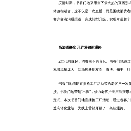
疫情时期，书香门地采用当下最火热的直播形式
体验相融合，这不仅是一次直播，而是围绕消费者
客户交流沟通渠道，完成转型升级，实现弯道超车
高渗透裂变 开辟营销新通路
Z世代的崛起，消费者不再盲从。书香门地通过直
私域流量庞大，活动席卷朋友圈、微博、知乎、抖
书香门地借助直播抢工厂活动带给老客户一次复
接。书香门地营销“出圈”，借力老客户圈层裂变形
定式。本次书香门地直播抢工厂活动，通过老客户圈
造高转化业绩，为线上营销开辟了一条新通路。