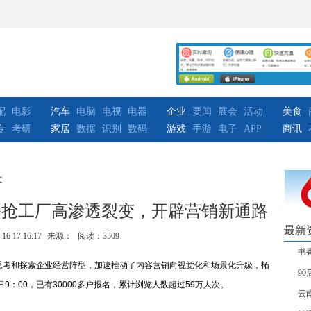
配
电影
汽车
电脑
电视
电器
企业
要闻
展会
活动
美食
专
考研
家居
数据
识别
数码
游戏
手游
电子
APP
商讯
文
播抢工厂高渗透裂变，开辟营销新通路
最新
-16 17:16:17
来源：
阅读：3509
书
考和探索企业经营阵型，加速推动了内容营销向视觉化和场景化升级，拓
9
9：00，已有30000多户报名，累计浏览人数超过59万人次。
云