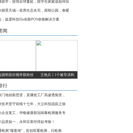
通留学：疫情全球蔓延，留学生家庭该如何应
什丽景天城—首席生态名宅，面朝公园，春暖
点：益逻科技Elo创新POS收银解决方案
要闻
马国明首封视帝获粉丝
王艳兵丨1个被导演和
排行
香门地创新思变，直播抢工厂高渗透裂变，
外技术坚守前线十七年，大立科技战疫之旅
力企业复工，华银健康新冠病毒检测服务专
8年品质如一，永和豆浆经得起考验！
通检测“堰塞湖”，首创双重检测，日检测