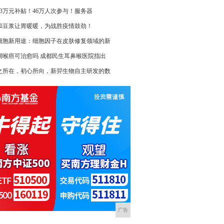
463万元补贴！46万人次参与！服务器
和豆浆让胃暖暖，为战胜疫情鼓劲！
细胞新用途：细胞因子在皮肤修复领域的新
期喉癌可治愈吗 成都民生耳鼻喉医院指出
之所在，初心所向，新羿生物自主研发的数
广告