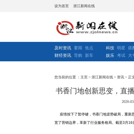
设为首页
浙江新闻在线
及时资讯
要闻
焦点
科技
明星
搭
财经资讯
导购
新车
娱乐
考试
大
您当前的位置 ：
主页
>
浙江新闻在线
>
资讯
> 正
书香门地创新思变，直
2020-03
疫情按下了暂停键，书香门地逆势破局，重新思
宽了营销边界，革新了行业服务格局。截至3月16日