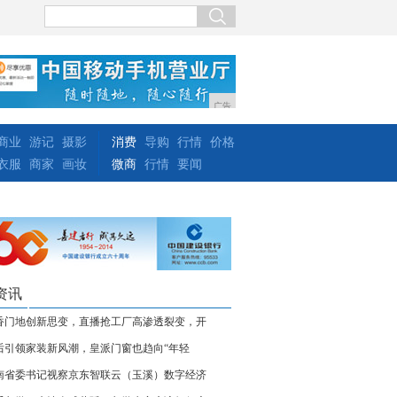
广告
商业
游记
摄影
消费
导购
行情
价格
衣服
商家
画妆
微商
行情
要闻
资讯
香门地创新思变，直播抢工厂高渗透裂变，开
0后引领家装新风潮，皇派门窗也趋向“年轻
南省委书记视察京东智联云（玉溪）数字经济