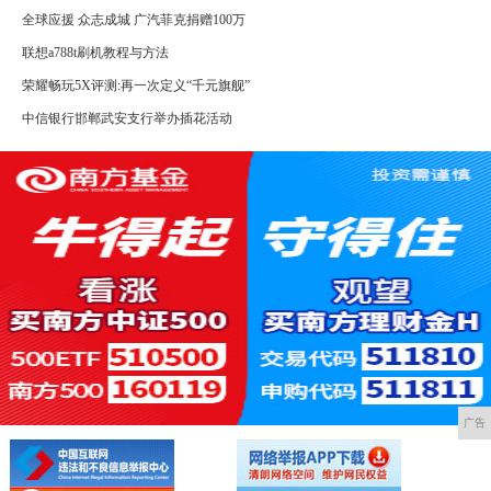
全球应援 众志成城 广汽菲克捐赠100万
联想a788t刷机教程与方法
荣耀畅玩5X评测:再一次定义“千元旗舰”
中信银行邯郸武安支行举办插花活动
广告