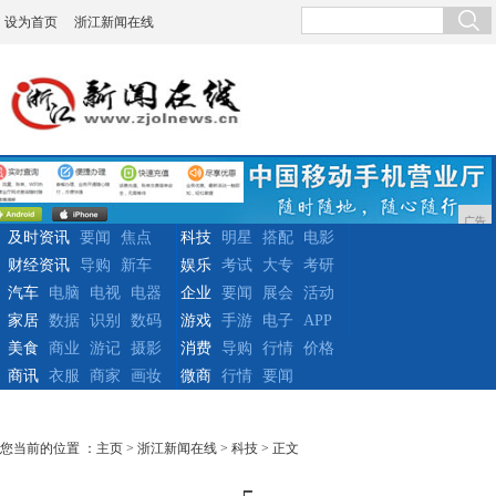
设为首页
浙江新闻在线
广告
及时资讯
要闻
焦点
科技
明星
搭配
电影
财经资讯
导购
新车
娱乐
考试
大专
考研
汽车
电脑
电视
电器
企业
要闻
展会
活动
家居
数据
识别
数码
游戏
手游
电子
APP
美食
商业
游记
摄影
消费
导购
行情
价格
商讯
衣服
商家
画妆
微商
行情
要闻
您当前的位置 ：
主页
>
浙江新闻在线
>
科技
> 正文