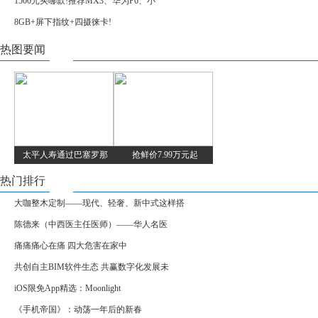
1500元买哪款!推荐MX3、华为P6、小
8GB+屏下指纹+四摄徕卡!
热图要闻
太平人寿通过巴塞罗那
抢鲜价7.99万元起
热门排行
大咖整木定制——现代、轻奢、新中式这样搭
陈德来（中西医主任医师）——华人名医
痛痛痛心在痛 四大危害在家中
共创自主BIM软件生态 共赢数字化发展未
iOS限免App精选：Moonlight
《手机帝国》：动荡一年后的新春