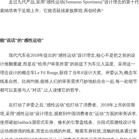
走过九代产品,采用“感性运动(Sensuous Sportiness)”设计理念的第十代
索纳塔将于近期上市。它能否延续家族辉煌,再创经典?
能“说话”的“感性运动”
现代汽车在2018年提出的“感性运动”设计理念,核心不是把之前的设
计推翻重建,而是在“给用户审美所需”的前提下为车注入温度。采用这一
理念设计的概念车Le Fil Rouge,获得了当年if设计大奖。评委认为,概念车
线条自然、比例均衡,能将人们的审美需求巧妙地粘合在一起,每一处细节
都可以直接与人“对话”,让人读懂它的哲学。
在打动了评委之后,“感性运动”也打动了消费者。2018年上市的菲斯
塔,采用“感性运动”设计理念,观察到中国消费者在“运动”方面的审美诉求,
使用诸如fastback溜背式车身、修长的引擎盖线条、分段式双腰线设计等
运动感很强的线条,营造出动感的外观。顺着车身轻抚,流畅的线条通过掌