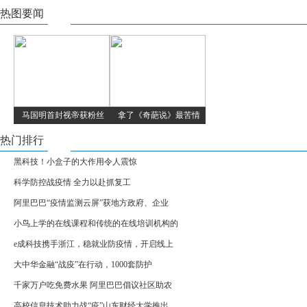
热图要闻
马国明首封视帝获粉丝
拿了《奇葩说》最苦情
热门排行
黑科技！小盒子的大作用令人震惊
科学防控战疫情 全力以赴抓复工
阿里巴巴“疫情监测云屏”获地方政府、企业
小鸟上学的在线课程和传统的在线培训机构的
e成科技携手浙江，稳就业防疫情，开启线上
大中华金融“战疫”在行动，1000套防护
千家万户吃免费水果 阿里巴巴倡议社区助农
高校信息技术助力战“疫”山东财经大学推出