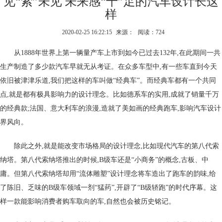
见“索”未见 未来感“十”足的汽车设计长这
样
2020-02-25 16:22:15
来源：
阅读：724
从1888年世界上第一辆量产车上市到如今已过去132年,在此期间一共
生产制造了多少款汽车早就无从考证。在众多车型中,有一些车直到今天
依旧被津津乐道,我们把这样的车叫做“经典车”。而经典车都有一个共同
点,就是都有极具影响力的设计理念。比如德系车的实用,成就了销量千万
的经典款;法国、意大利车的浪漫,造就了美如画的经典跑车,影响汽车设计
界风向。
除此之外,就是能改变市场格局的设计理念,比如现代汽车的第八代索
纳塔。第八代索纳塔推出的时候,B级车还是“小商务”的概念,古板、中
庸。但第八代索纳塔却用“流体雕塑”设计理念将车造出了跑车的韵味,给
了陈旧、乏味的B级车领域一剂“猛药”,开辟了“B级轿跑”的时代序幕。这
样一款能影响消费者购车取向的车,自然也会被历史铭记。