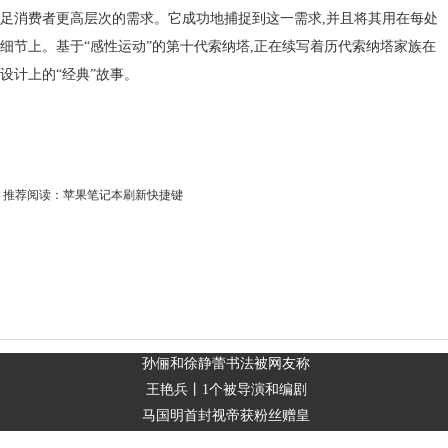
足消费者更高层次的需求。它成功地捕捉到这一需求,并且将其用在每处
细节上。基于“感性运动”的第十代索纳塔,正在续写着历代索纳塔家族在
设计上的“经典”故事。
推荐阅读：
苹果笔记本刷新快捷键
孙俪和徐静蕾书法被网友称
王艳兵丨1个被导演和编剧
马国明首封视帝获粉丝赠皇