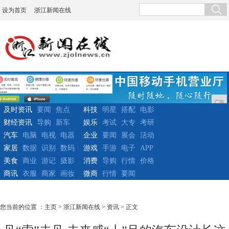
设为首页
浙江新闻在线
广告
及时资讯
要闻
焦点
科技
明星
搭配
电影
财经资讯
导购
新车
娱乐
考试
大专
考研
汽车
电脑
电视
电器
企业
要闻
展会
活动
家居
数据
识别
数码
游戏
手游
电子
APP
美食
商业
游记
摄影
消费
导购
行情
价格
商讯
衣服
商家
画妆
微商
行情
要闻
您当前的位置 ：
主页
>
浙江新闻在线
>
资讯
> 正文