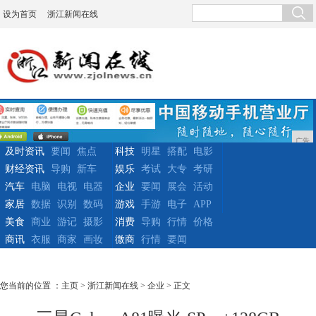
设为首页
浙江新闻在线
广告
及时资讯
要闻
焦点
科技
明星
搭配
电影
财经资讯
导购
新车
娱乐
考试
大专
考研
汽车
电脑
电视
电器
企业
要闻
展会
活动
家居
数据
识别
数码
游戏
手游
电子
APP
美食
商业
游记
摄影
消费
导购
行情
价格
商讯
衣服
商家
画妆
微商
行情
要闻
您当前的位置 ：
主页
>
浙江新闻在线
>
企业
> 正文