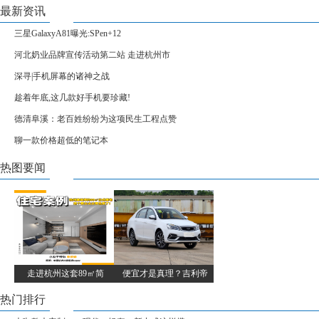
最新资讯
三星GalaxyA81曝光:SPen+12
河北奶业品牌宣传活动第二站 走进杭州市
深寻|手机屏幕的诸神之战
趁着年底,这几款好手机要珍藏!
德清阜溪：老百姓纷纷为这项民生工程点赞
聊一款价格超低的笔记本
热图要闻
走进杭州这套89㎡简
便宜才是真理？吉利帝
热门排行