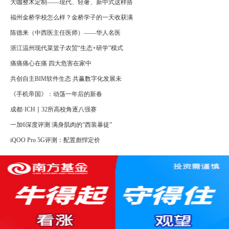
大咖整木定制——现代、轻奢、新中式这样搭
福州金桥学校怎么样？金桥学子的一天收获满
陈德来（中西医主任医师）——华人名医
浙江温州现代菜篮子农贸“生态+研学”模式
痛痛痛心在痛 四大危害在家中
共创自主BIM软件生态 共赢数字化发展未
《手机帝国》：动荡一年后的新春
成都·ICH ∣ 32所高校角逐八强赛
一加6深度评测 满身肌肉的“西装暴徒”
iQOO Pro 5G评测：配置彪悍定价