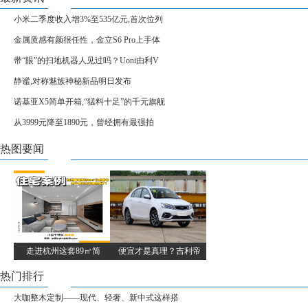
小米二季度收入增3%至535亿元,首次位列
金属质感有颜很任性，金立S6 Pro上手体
带“眼”的扫地机器人见过吗？Uoni由利V
静谧,对称魅族神秘新品明日发布
诺基亚X5简单开箱,“猛料十足”的千元旗舰
从3999元降至1890元，曾经拥有最强拍
热图要闻
走进杭州这套89㎡简
便宜才是真理？吉利帝
热门排行
大咖整木定制——现代、轻奢、新中式这样搭