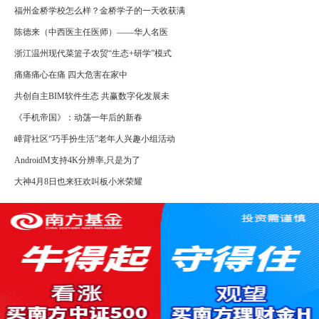
福州金桥学校怎么样？金桥学子的一天收获满
陈德来（中西医主任医师）——华人名医
浙江温州现代菜篮子农贸“生态+研学”模式
痛痛痛心在痛 四大危害在家中
共创自主BIM软件生态 共赢数字化发展未
《手机帝国》：动荡一年后的新春
嶂背社区“巧手扮生活”老年人兴趣小组活动
AndroidM支持4K分辨率,只是为了
大神4月8日也来狂欢叫板小米荣耀