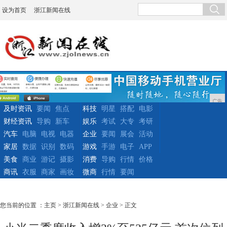
设为首页
浙江新闻在线
广告
及时资讯
要闻
焦点
科技
明星
搭配
电影
财经资讯
导购
新车
娱乐
考试
大专
考研
汽车
电脑
电视
电器
企业
要闻
展会
活动
家居
数据
识别
数码
游戏
手游
电子
APP
美食
商业
游记
摄影
消费
导购
行情
价格
商讯
衣服
商家
画妆
微商
行情
要闻
您当前的位置 ：
主页
>
浙江新闻在线
>
企业
> 正文