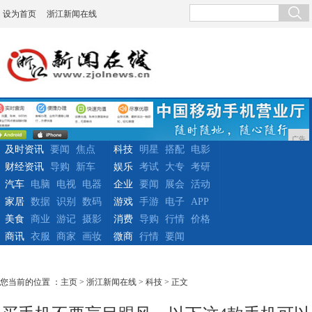
设为首页
浙江新闻在线
广告
及时资讯
要闻
焦点
科技
明星
搭配
电影
财经资讯
导购
新车
娱乐
考试
大专
考研
汽车
电脑
电视
电器
企业
要闻
展会
活动
家居
数据
识别
数码
游戏
手游
电子
APP
美食
商业
游记
摄影
消费
导购
行情
价格
商讯
衣服
商家
画妆
微商
行情
要闻
您当前的位置 ：
主页
>
浙江新闻在线
>
科技
> 正文