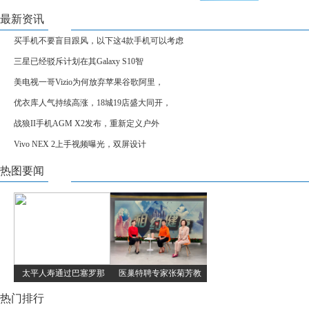
最新资讯
买手机不要盲目跟风，以下这4款手机可以考虑
三星已经驳斥计划在其Galaxy S10智
美电视一哥Vizio为何放弃苹果谷歌阿里，
优衣库人气持续高涨，18城19店盛大同开，
战狼II手机AGM X2发布，重新定义户外
Vivo NEX 2上手视频曝光，双屏设计
热图要闻
太平人寿通过巴塞罗那
医巢特聘专家张菊芳教
热门排行