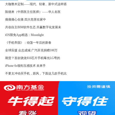
大咖整木定制——现代、轻奢、新中式这样搭
陈德来（中西医主任医师）——华人名医
痛痛痛心在痛 四大危害在家中
共创自主BIM软件生态 共赢数字化发展未
iOS限免App精选：Moonlight
《手机帝国》：动荡一年后的新春
全球应援 众志成城 广汽菲克捐赠100万
期货？首款骁龙810芯片手机曝光LG弯的
iPhone 6s领衔压感技术 未来手
不要太冲动买手机，跟风，下面这几款手机比