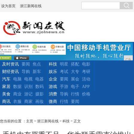
设为首页
浙江新闻在线
广告
及时资讯
要闻
焦点
科技
明星
搭配
电影
财经资讯
导购
新车
娱乐
考试
大专
考研
汽车
电脑
电视
电器
企业
要闻
展会
活动
家居
数据
识别
数码
游戏
手游
电子
APP
美食
商业
游记
摄影
消费
导购
行情
价格
商讯
衣服
商家
画妆
微商
行情
要闻
您当前的位置 ：
主页
>
浙江新闻在线
>
科技
> 正文