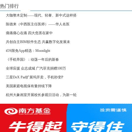
热门排行
大咖整木定制——现代、轻奢、新中式这样搭
陈德来（中西医主任医师）——华人名医
痛痛痛心在痛 四大危害在家中
共创自主BIM软件生态 共赢数字化发展未
iOS限免App精选：Moonlight
《手机帝国》：动荡一年后的新春
全球应援 众志成城 广汽菲克捐赠100万
三星DeX Pad扩展坞开卖，手机秒变P
美国家庭电视保有量持续下降
杭州大象画室开展校长参观日活动，为新一轮