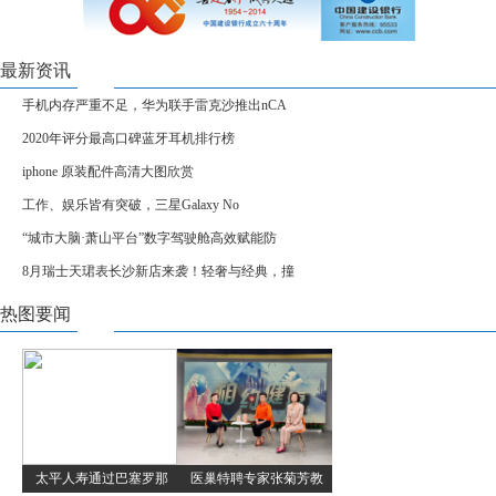
最新资讯
手机内存严重不足，华为联手雷克沙推出nCA
2020年评分最高口碑蓝牙耳机排行榜
iphone 原装配件高清大图欣赏
工作、娱乐皆有突破，三星Galaxy No
“城市大脑·萧山平台”数字驾驶舱高效赋能防
8月瑞士天珺表长沙新店来袭！轻奢与经典，撞
热图要闻
太平人寿通过巴塞罗那
医巢特聘专家张菊芳教