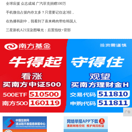
全球应援 众志成城 广汽菲克捐赠100万
手机微信占据内存太多？只需要记住这3招，
在热播韩剧中，我看到了喜来稀肉带给韩国人
三星新机A21渲染图曝光：后置指纹+背部
广告