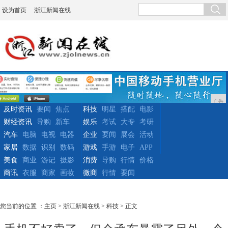
设为首页
浙江新闻在线
广告
及时资讯
要闻
焦点
科技
明星
搭配
电影
财经资讯
导购
新车
娱乐
考试
大专
考研
汽车
电脑
电视
电器
企业
要闻
展会
活动
家居
数据
识别
数码
游戏
手游
电子
APP
美食
商业
游记
摄影
消费
导购
行情
价格
商讯
衣服
商家
画妆
微商
行情
要闻
您当前的位置 ：
主页
>
浙江新闻在线
>
科技
> 正文