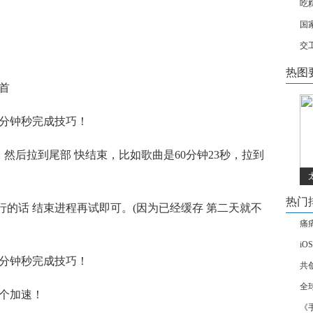
吃
国
交
热图
首
然后拉到尾部 快结束，比如歌曲是60分钟23秒，拉到
热门
行的话 结束进程再试即可。(因为已经缓存 第二天就不
痛
iO
共
全
2个加速！
《