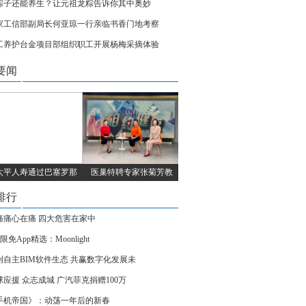
粽子还能养生？让元祖龙粽告诉你其中奥妙
家工信部副局长何亚琼一行亲临书香门地考察
工养护台金项目部组织职工开展杨梅采摘体验
要闻
太平人寿通过巴塞罗那
医巢特聘专家张菊芳教
排行
痛痛心在痛 四大危害在家中
S限免App精选：Moonlight
创自主BIM软件生态 共赢数字化发展未
球应援 众志成城 广汽菲克捐赠100万
手机帝国》：动荡一年后的新春