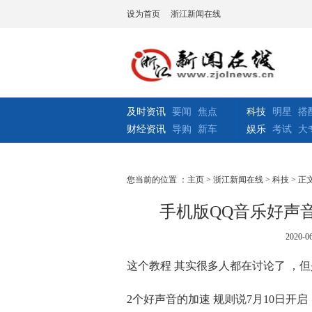
设为首页
浙江新闻在线
及时资讯
要闻
焦点
科技
明星
搭
财经资讯
导购
新车
娱乐
考试
大
您当前的位置 ：
主页
>
浙江新闻在线
>
科技
> 正
手机版QQ音乐好声
2020-06
这个教程 其实很多人都在讨论了 ，
2个好声音的加速 规则说7月10日开