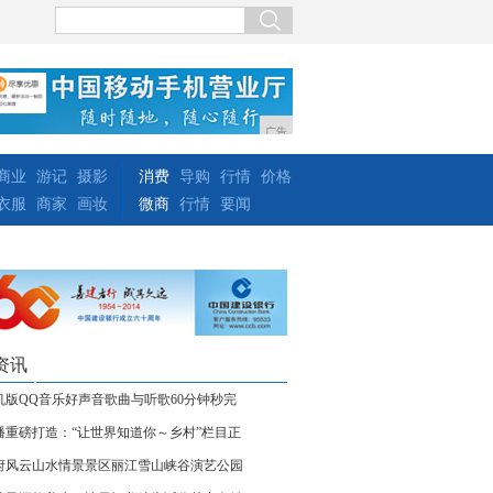
广告
商业
游记
摄影
消费
导购
行情
价格
衣服
商家
画妆
微商
行情
要闻
资讯
机版QQ音乐好声音歌曲与听歌60分钟秒完
播重磅打造：“让世界知道你～乡村”栏目正
府风云山水情景景区丽江雪山峡谷演艺公园