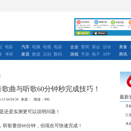
配
电影
汽车
电脑
电视
电器
企业
要闻
展会
活动
美食
专
考研
家居
数据
识别
数码
游戏
手游
电子
APP
商讯
文
音歌曲与听歌60分钟秒完成技巧！
最新
-13 04:04:59
来源：
阅读：990
手
但是还是实测更可以说明问题！
汇
木
启，听歌要挂60分钟，但现在可快速完成！