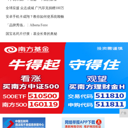
全球应援 众志成城 广汽菲克捐赠100万
安卓手机卡成翔？教你如何使系统顺畅
「品牌秀场」┊Alberta Ferre
国宝名药片仔癀：基业长青的奥秘
广告