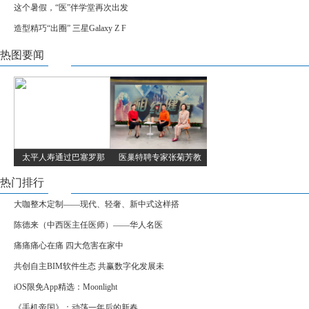
这个暑假，“医”伴学堂再次出发
造型精巧“出圈” 三星Galaxy Z F
热图要闻
太平人寿通过巴塞罗那
医巢特聘专家张菊芳教
热门排行
大咖整木定制——现代、轻奢、新中式这样搭
陈德来（中西医主任医师）——华人名医
痛痛痛心在痛 四大危害在家中
共创自主BIM软件生态 共赢数字化发展未
iOS限免App精选：Moonlight
《手机帝国》：动荡一年后的新春