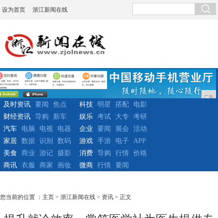
设为首页
浙江新闻在线
广告
及时资讯
要闻
焦点
科技
明星
搭配
电影
财经资讯
导购
新车
娱乐
考试
大专
考研
汽车
电脑
电视
电器
企业
要闻
展会
活动
家居
数据
识别
数码
游戏
手游
电子
APP
美食
商业
游记
摄影
消费
导购
行情
价格
商讯
衣服
商家
画妆
微商
行情
要闻
您当前的位置 ：
主页
>
浙江新闻在线
>
资讯
> 正文