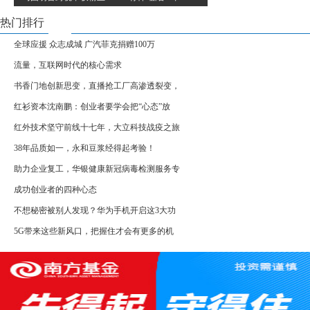
热门排行
全球应援 众志成城 广汽菲克捐赠100万
流量，互联网时代的核心需求
书香门地创新思变，直播抢工厂高渗透裂变，
红衫资本沈南鹏：创业者要学会把“心态”放
红外技术坚守前线十七年，大立科技战疫之旅
38年品质如一，永和豆浆经得起考验！
助力企业复工，华银健康新冠病毒检测服务专
成功创业者的四种心态
不想秘密被别人发现？华为手机开启这3大功
5G带来这些新风口，把握住才会有更多的机