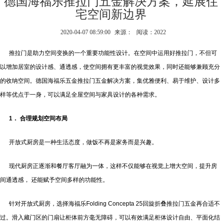
德国海福乐推拉门五金解决方案，延展住
宅空间新边界
2020-04-07 08:59:00
来源：
阅读：2022
推拉门是助力空间变换的一个重要功能性设计。在空间中运用好推拉门，不但可
以增加居室的设计感、通透感，使空间拥有更丰富的视觉效果，同时还能够兼顾充分
的收纳空间。德国海福乐五金推拉门五金解决方案，集优雅便利、易于维护、设计多
样等优点于一身，可以满足全屋空间与家具设计的各种需求。
1． 合理规划空间布局
开放式厨房是一种生活态度，做饭不再是家务而是兴趣。
现代厨房正逐渐和餐厅客厅融为一体，这样不仅能够在视觉上增大空间，提升房
间通透感， 还能赋予空间多样的功能性。
针对开放式厨房，选择海福乐Folding Concepta 25回旋折叠推拉门五金再合适不
过。滑入藏门区的门扇让柜体前方毫无障碍，可以有效满足柜体设计自由、平面化结