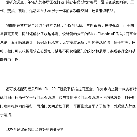
据研究调查，年轻人的客厅正在打破传统“电视-沙发”格局，逐渐变成集阅读、工
作、交流、视听、运动甚至儿童房于一体的多功能空间，还要兼具收纳。
墙面柜在客厅是再合适不过的选择，不仅可以统一空间布局，拉伸视线，让空间
显得更开阔，同时还解决了收纳难题。设计简约大气的Slido Classic VF T推拉门五金
系统，五金隐藏设计，顶部滑行承重，无需安装底轨，柜体美观简洁，便于打理。同
时，柜门可以根据需求左右滑动，满足不同储物区间的划分和展示，实现客厅空间功
能自由切换。
还可以搭配海福乐Slido Flat 20 IF新款平移推拉门五金。作为市场上第一款具有特
殊门扇运行动作的平移门五金系统，它与其他推拉门五金系统不同的地方是，打开时
门扇向柜体内部运行，两扇门关闭后处于同一平面且完全平齐于柜体，外观整齐并便
于清洁。
卫浴间是你留给自己最好的独处空间