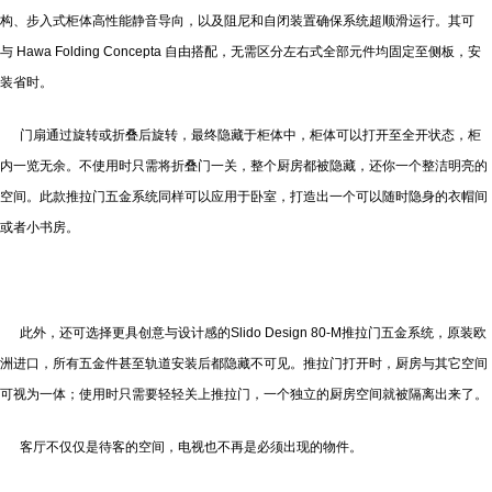
构、步入式柜体高性能静音导向，以及阻尼和自闭装置确保系统超顺滑运行。其可
与 Hawa Folding Concepta 自由搭配，无需区分左右式全部元件均固定至侧板，安
装省时。
门扇通过旋转或折叠后旋转，最终隐藏于柜体中，柜体可以打开至全开状态，柜
内一览无余。不使用时只需将折叠门一关，整个厨房都被隐藏，还你一个整洁明亮的
空间。此款推拉门五金系统同样可以应用于卧室，打造出一个可以随时隐身的衣帽间
或者小书房。
此外，还可选择更具创意与设计感的Slido Design 80-M推拉门五金系统，原装欧
洲进口，所有五金件甚至轨道安装后都隐藏不可见。推拉门打开时，厨房与其它空间
可视为一体；使用时只需要轻轻关上推拉门，一个独立的厨房空间就被隔离出来了。
客厅不仅仅是待客的空间，电视也不再是必须出现的物件。