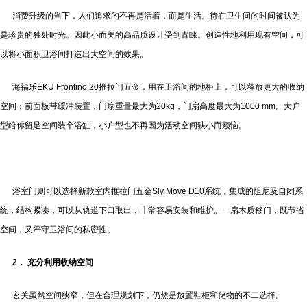
消费升级的当下，人们追求的不再是活着，而是生活。待在卫生间的时间被认为
是珍贵的独处时光。因此小而美的高品质设计受到青睐。创造性地利用现有空间，可
以将小面积卫浴间打造出大空间的效果。
海福乐EKU Frontino 20推拉门五金，用在卫浴间的地柜上，可以释放更大的收纳
空间；前面板带缓冲装置，门扇重量最大为20kg，门扇高度最大为1000 mm。大户
型给你留足空间装个浴缸，小户型也不再因为活动空间狭小而烦恼。
浴室门则可以选择新款室内推拉门五金Sly Move D10系统，集成的阻尼及自闭系
统，结构紧凑，可以从轨道下口取出，非常容易安装和维护。一扇木质移门，既节省
空间，又严守卫浴间的私密性。
2． 充分利用收纳空间
玄关虽然空间狭窄，但在合理规划下，仍然是放置鞋柜和储物的不二选择。