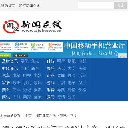
设为首页
浙江新闻在线
广告
及时资讯
要闻
焦点
科技
明星
搭配
电影
财经资讯
导购
新车
娱乐
考试
大专
考研
汽车
电脑
电视
电器
企业
要闻
展会
活动
家居
数据
识别
数码
游戏
手游
电子
APP
美食
商业
游记
摄影
消费
导购
行情
价格
商讯
衣服
商家
画妆
微商
行情
要闻
您当前的位置 ：
主页
>
浙江新闻在线
>
资讯
> 正文