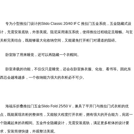
专为小型推拉门设计的Slido Classic 20/40 IF C 推拉门五金系统，五金隐藏式设
计，无需安装底轨，外形美观。阻尼采用液压系统，使得推拉过程稳定且顺畅。与玄
关柜完美结合，既能够最大化收纳空间，又能避免打开柜门对通道的阻碍。
卧室除了用来睡觉，还可以再隐藏一个衣帽间。
卧室承载的功能，不仅仅只是睡觉，还会在卧室换衣服、化妆、看书等。因此东
西总会越堆越多，一个收纳能力强大的衣柜必不可少。
海福乐折叠推拉门五金Slido Fold 25/50 V，兼具了平开门与推拉门式衣柜的优
点，既能展现衣柜的整体性，又能较大程度打开衣柜，拥有强大的开合能力，宛若一
个隐藏起来的衣帽间。五金件全隐藏设计，无需安装底轨，满足更多柜体的设计要
求，安装简便快捷，外观整洁美观。