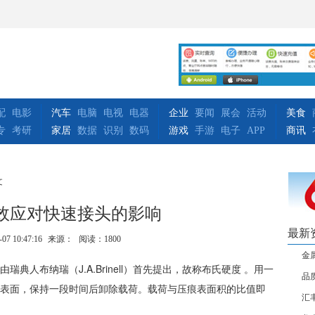
配
电影
汽车
电脑
电视
电器
企业
要闻
展会
活动
美食
专
考研
家居
数据
识别
数码
游戏
手游
电子
APP
商讯
文
效应对快速接头的影响
最新
-07 10:47:16
来源：
阅读：1800
金
典人布纳瑞（J.A.Brinell）首先提出，故称布氏硬度 。用一
品
表面，保持一段时间后卸除载荷。载荷与压痕表面积的比值即
汇丰