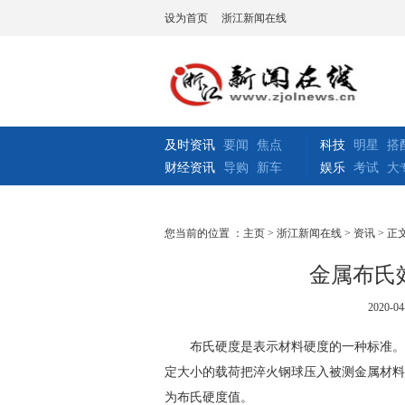
设为首页
浙江新闻在线
及时资讯
要闻
焦点
科技
明星
搭
财经资讯
导购
新车
娱乐
考试
大
您当前的位置 ：
主页
>
浙江新闻在线
>
资讯
> 正
金属布氏
2020-04
布氏硬度是表示材料硬度的一种标准。由瑞
定大小的载荷把淬火钢球压入被测金属材料
为布氏硬度值。