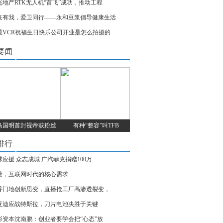
光地产RTK无人机“首飞”成功，推动工程
疫有我，爱卫同行——永和豆浆倡导健康生活
星VCR祝福生日快乐公司开业是怎么拍摄的
要闻
马国明首封视帝获粉丝
有种“整容”叫TFB
排行
球应援 众志成城 广汽菲克捐赠100万
量，互联网时代的核心需求
香门地创新思变，直播抢工厂高渗透裂变，
亚迪应战特斯拉，刀片电池决胜于关键
衫资本沈南鹏：创业者要学会把“心态”放