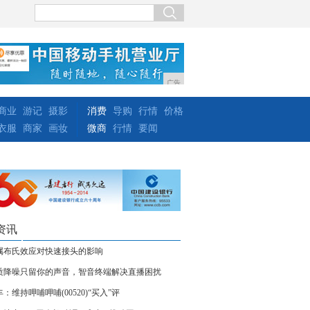
广告
商业
游记
摄影
消费
导购
行情
价格
衣服
商家
画妆
微商
行情
要闻
资讯
属布氏效应对快速接头的影响
质降噪只留你的声音，智音终端解决直播困扰
：维持呷哺呷哺(00520)“买入”评