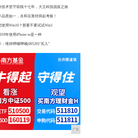
外技术坚守前线十七年，大立科技战疫之旅
8年品质如一，永和豆浆经得起考验！
使用Win10？那要不要试试Win1
019年使用iPhone se是一种
：维持呷哺呷哺(00520)“买入”
广告