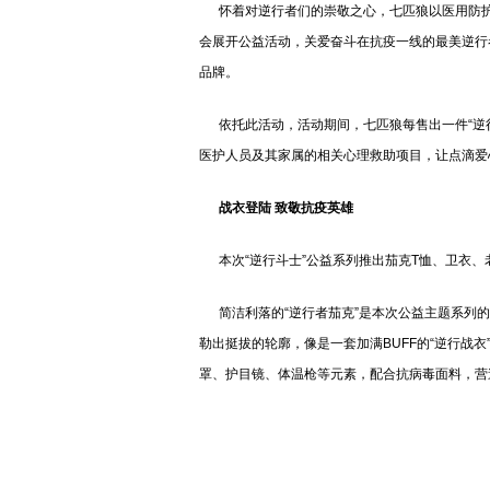
怀着对逆行者们的崇敬之心，七匹狼以医用防护服
会展开公益活动，关爱奋斗在抗疫一线的最美逆行
品牌。
依托此活动，活动期间，七匹狼每售出一件“逆行
医护人员及其家属的相关心理救助项目，让点滴爱
战衣登陆 致敬抗疫英雄
本次“逆行斗士”公益系列推出茄克T恤、卫衣、
简洁利落的“逆行者茄克”是本次公益主题系列的
勒出挺拔的轮廓，像是一套加满BUFF的“逆行战
罩、护目镜、体温枪等元素，配合抗病毒面料，营