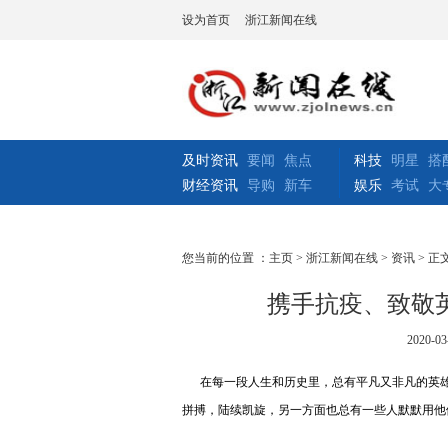
设为首页
浙江新闻在线
及时资讯
要闻
焦点
科技
明星
搭
财经资讯
导购
新车
娱乐
考试
大
您当前的位置 ：
主页
>
浙江新闻在线
>
资讯
> 正
携手抗疫、致敬
2020-03
在每一段人生和历史里，总有平凡又非凡的英雄
拼搏，陆续凯旋，另一方面也总有一些人默默用他