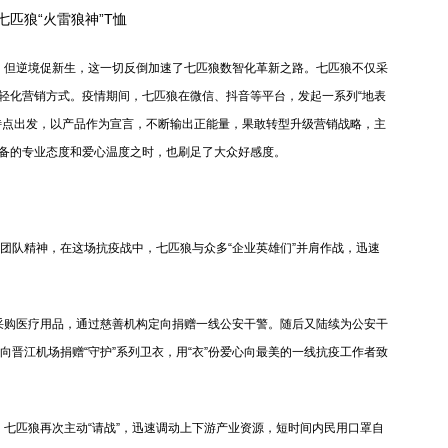
七匹狼“火雷狼神”T恤
但逆境促新生，这一切反倒加速了七匹狼数智化革新之路。七匹狼不仅采
轻化营销方式。疫情期间，七匹狼在微信、抖音等平台，发起一系列“地表
特点出发，以产品作为宣言，不断输出正能量，果敢转型升级营销战略，主
备的专业态度和爱心温度之时，也刷足了大众好感度。
团队精神，在这场抗疫战中，七匹狼与众多“企业英雄们”并肩作战，迅速
购医疗用品，通过慈善机构定向捐赠一线公安干警。随后又陆续为公安干
向晋江机场捐赠“守护”系列卫衣，用“衣”份爱心向最美的一线抗疫工作者致
匹狼再次主动“请战”，迅速调动上下游产业资源，短时间内民用口罩自