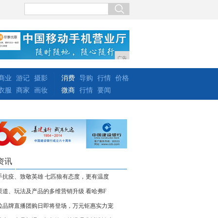
广告
商业
游记
摄影
消费
导购
行情
价格
衣服
商家
画妆
微商
行情
要闻
资讯
手抗疫、致敬英雄 七匹狼有态度，更有温度
渠道、玩法及产品的多维营销升级 看哈弗F
拉品牌直播团购日即将登场，万元钜惠实力宠