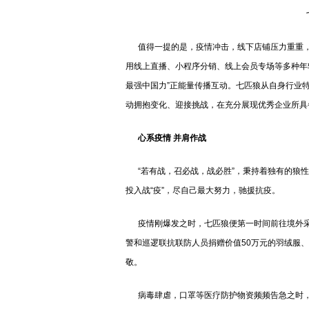
值得一提的是，疫情冲击，线下店铺压力重重，
用线上直播、小程序分销、线上会员专场等多种年
最强中国力”正能量传播互动。七匹狼从自身行业
动拥抱变化、迎接挑战，在充分展现优秀企业所具
心系疫情 并肩作战
“若有战，召必战，战必胜”，秉持着独有的狼性
投入战“疫”，尽自己最大努力，驰援抗疫。
疫情刚爆发之时，七匹狼便第一时间前往境外采
警和巡逻联抗联防人员捐赠价值50万元的羽绒服、
敬。
病毒肆虐，口罩等医疗防护物资频频告急之时，七