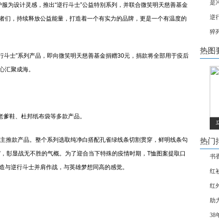
是
为设计灵感，推出“逆行斗士”公益特别系列，并联合微笑明天慈善基金
逆
者们，持续释放公益能量，打造着一个有实力的品牌，更是一个有温度的
猝
热图
斗士”系列产品，即向微笑明天慈善基金捐赠30元，捐款将全部用于疫后
心汇聚成海。
老爹鞋、杜邦纸布袋等多款产品。
主推款产品。整个系列选取纯净白搭配孔雀绿线条切割贯穿，鲜明线条勾
热门
衣”，彰显战无不胜的气概。为了迎合当下特殊的疫情时期，T恤图案提取口
书
造与逆行斗士并肩作战，与英雄梦想同高的感觉。
红
红
助
3