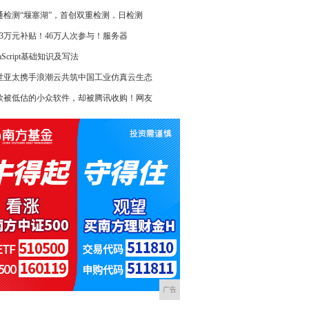
通检测“堰塞湖”，首创双重检测，日检测
463万元补贴！46万人次参与！服务器
vaScript基础知识及写法
世亚太携手浪潮云共筑中国工业仿真云生态
款被低估的小众软件，却被腾讯收购！网友
广告