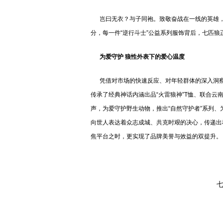
岂曰无衣？与子同袍。致敬奋战在一线的英雄，七
分，每一件“逆行斗士”公益系列服饰背后，七匹
为爱守护 狼性外表下的爱心温度
凭借对市场的快速反应、对年轻群体的深入洞察
传承了经典神话内涵出品“火雷狼神”T恤、联合
声，为爱守护野生动物，推出“自然守护者”系列、
向世人表达着众志成城、共克时艰的决心，传递出
焦平台之时，更实现了品牌美誉与效益的双提升。
七