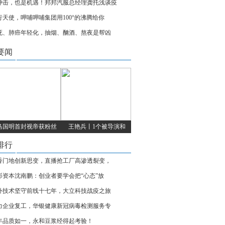
冲击，也是机遇！邦邦汽服总经理龚托浅谈疫
行天使，呷哺呷哺集团用100°的沸腾给你
死、肺癌年轻化，抽烟、酗酒、熬夜是帮凶
要闻
马国明首封视帝获粉丝
王艳兵丨1个被导演和
排行
香门地创新思变，直播抢工厂高渗透裂变，
衫资本沈南鹏：创业者要学会把“心态”放
外技术坚守前线十七年，大立科技战疫之旅
力企业复工，华银健康新冠病毒检测服务专
8年品质如一，永和豆浆经得起考验！