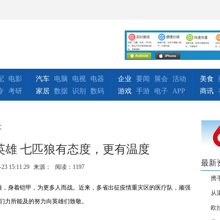
配
电影
汽车
电脑
电视
电器
企业
要闻
展会
活动
美食
专
考研
家居
数据
识别
数码
游戏
手游
电子
APP
商讯
文
英雄 七匹狼有态度，更有温度
最新
-23 15:11:29
来源：
阅读：1197
携
，身着铠甲，为更多人而战。近来，多省出征疫情重灾区的医疗队，顽强
从
们力所能及的努力向英雄们致敬。
欧