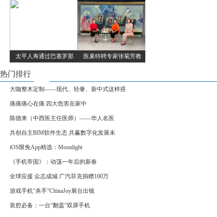
太平人寿通过巴塞罗那
医巢特聘专家张菊芳教
热门排行
大咖整木定制——现代、轻奢、新中式这样搭
痛痛痛心在痛 四大危害在家中
陈德来（中西医主任医师）——华人名医
共创自主BIM软件生态 共赢数字化发展未
iOS限免App精选：Moonlight
《手机帝国》：动荡一年后的新春
全球应援 众志成城 广汽菲克捐赠100万
游戏手机“杀手”ChinaJoy展台出镜
装腔必备：一台“翻盖”双屏手机